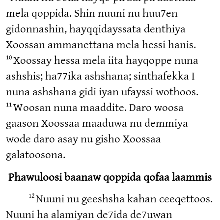
mela qoppida. Shin nuuni nu huu7en
gidonnashin, hayqqidayssata denthiya
Xoossan ammanettana mela hessi hanis.
10
Xoossay hessa mela iita hayqoppe nuna
ashshis; ha77ika ashshana; sinthafekka I
nuna ashshana gidi iyan ufayssi wothoos.
11
Woosan nuna maaddite. Daro woosa
gaason Xoossaa maaduwa nu demmiya
wode daro asay nu gisho Xoossaa
galatoosona.
Phawuloosi baanaw qoppida qofaa laammis
12
Nuuni nu geeshsha kahan ceeqettoos.
Nuuni ha alamiyan de7ida de7uwan