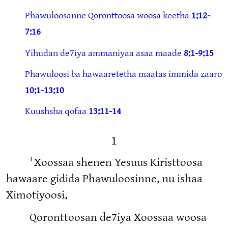
Phawuloosanne Qoronttoosa woosa keetha
1:12-
7:16
Yihudan de7iya ammaniyaa asaa maade
8:1-9:15
Phawuloosi ba hawaaretetha maatas immida zaaro
10:1-13:10
Kuushsha qofaa
13:11-14
1
1
Xoossaa shenen Yesuus Kiristtoosa
hawaare gidida Phawuloosinne, nu ishaa
Ximotiyoosi,
Qoronttoosan de7iya Xoossaa woosa