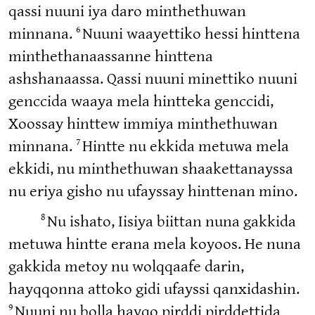
qassi nuuni iya daro minthethuwan
6
minnana.
Nuuni waayettiko hessi hinttena
minthethanaassanne hinttena
ashshanaassa. Qassi nuuni minettiko nuuni
genccida waaya mela hintteka genccidi,
Xoossay hinttew immiya minthethuwan
7
minnana.
Hintte nu ekkida metuwa mela
ekkidi, nu minthethuwan shaakettanayssa
nu eriya gisho nu ufayssay hinttenan mino.
8
Nu ishato, Iisiya biittan nuna gakkida
metuwa hintte erana mela koyoos. He nuna
gakkida metoy nu wolqqaafe darin,
hayqqonna attoko gidi ufayssi qanxidashin.
9
Nuuni nu bolla hayqo pirddi pirddettida