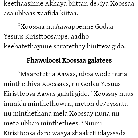
keethaasinne Akkaya biittan de7iya Xoossaa
asa ubbaas xaafida kiitaa.
2
Xoossaa nu Aawappenne Godaa
Yesuus Kiristtoosappe, aadho
keehatethaynne sarotethay hinttew gido.
Phawuloosi Xoossaa galatees
3
Maarotetha Aawas, ubba wode nuna
minthethiya Xoossaas, nu Godaa Yesuus
4
Kiristtoosa Aawas galati gido.
Xoossay nuus
immida minthethuwan, meton de7eyssata
nu minthethana mela Xoossay nuna nu
5
meto ubban minthethees.
Nuuni
Kiristtoosa daro waaya shaakettidayssada