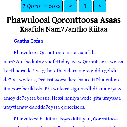
2 Qoronttoosa
<
1
>
Phawuloosi Qoronttoosa Asaas
Xaafida Nam77antho Kiitaa
Gaatha Qofaa
Phawuloosi Qoronttoosa asaas xaafida
nam77antho kiitay xaafettiday, iyaw Qoronttoosa woosa
keethaara de7iya gahetethay daro meto giddo gelidi
de7iya wodena. Issi issi woosa keetha asati Phawuloosa
iita bore borikkoka Phawuloosi siga medhdhanaw iyaw
amoy de7eyssa bessis. Hessi haniya wode gita ufayssaa
ufayttanaw dandda7eyssa qonccisees.
Phawuloosi ba kiitan koyro kifiliyan, Qoronttoosa