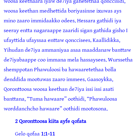
woosa keethaara iyaw de7iya gahetethaa qonccisidi,
woosa keethan medhettida boriyasinne ixuwas ays
mino zaaro immidaakko odees. Hessara gathidi iya
seeray entta nagaraappe zaaridi sigan gathida gisho I
ufayttida ufayssaa enttaw qonccisees. Kaallidikka,
Yihudan de7iya ammaniyaa asaa maaddanaw banttaw
de7iyabaappe coo immana mela hassaysees. Wurssetha
shemppotan Phawuloosi ba hawaaretethaa bolla
denddida mootuwas zaaro immees. Gaasoykka,
Qoronttoosa woosa keethan de7iya issi issi asati
banttana, “Tuma hawaare” oothidi, “Phawuloosa
worddanchcho hawaare” oothidi mootosona.
2 Qoronttoosa kiita ayfe qofata
Gelo qofaa
1:1-11