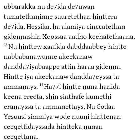
ubbarakka nu de7ida de7uwan
tumatethaninne suuretethan hinttera
de7ida. Hessika, ha alamiya cinccatethan
gidonnashin Xoossaa aadho keehatethaana.
13
Nu hinttew xaafida dabddaabbey hintte
nabbabanawunne akeekanaw
dandda7iyabaappe attin haraa gidenna.
Hintte iya akeekanaw dandda7eyssa ta
14
ammanays.
Ha77i hintte nuna hanida
keena ereeta, shin sinthafe kumethi
eranayssa ta ammanettays. Nu Godaa
Yesuusi simmiya wode nuuni hinttenan
ceeqettidayssada hintteka nunan
ceeqettana.