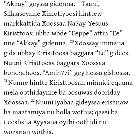
19
“Akkay” geyssa gidenna.
Taani,
Sillaaseynne Ximotiyoosi hinttew
markkattida Xoossaa Na7ay, Yesuus
Kiristtoosi ubba wode “Eeppe” attin “Ee”
20
nne “Akkay” gidenna.
Xoossay immana
gida ubbay Kiristtoosa baggara “Ee” gidees.
Nuuni Kiristtoosa baggara Xoossaa
bonchchoos, “Amin77i” gey hessa gishossa.
21
Nunne hintte Kiristtoosan minnidi eqqana
mela oothidaynne ba oosuwas dooriday
22
Xoossaa.
Nuuni iyabaa gideyssa erisanaw
ba maatamiya nu bolla wothis; qassi ba
Geeshsha Ayyaana oythi oothidi nu
wozanan wothis.