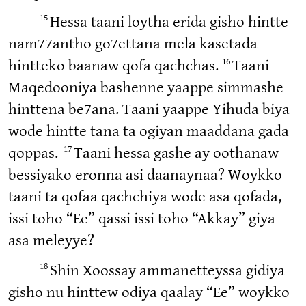
15
Hessa taani loytha erida gisho hintte
nam77antho go7ettana mela kasetada
16
hintteko baanaw qofa qachchas.
Taani
Maqedooniya bashenne yaappe simmashe
hinttena be7ana. Taani yaappe Yihuda biya
wode hintte tana ta ogiyan maaddana gada
17
qoppas.
Taani hessa gashe ay oothanaw
bessiyako eronna asi daanaynaa? Woykko
taani ta qofaa qachchiya wode asa qofada,
issi toho “Ee” qassi issi toho “Akkay” giya
asa meleyye?
18
Shin Xoossay ammanetteyssa gidiya
gisho nu hinttew odiya qaalay “Ee” woykko