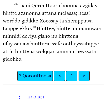
23
Taani Qoronttoosa boonna aggiday
hintte azanonna attana melassa; hessi
worddo gidikko Xoossay ta shemppuwa
24
taappe ekko.
Hinttee, hintte ammanuwan
minnidi de7iya gisho nu hinttena
ufayssanaw hinttera issife ootheyssatappe
attin hinttena wolqqan ammantheyssata
gidokko.
2 Qoronttoosa
<
1
>
1:1
Ha.O 18:1