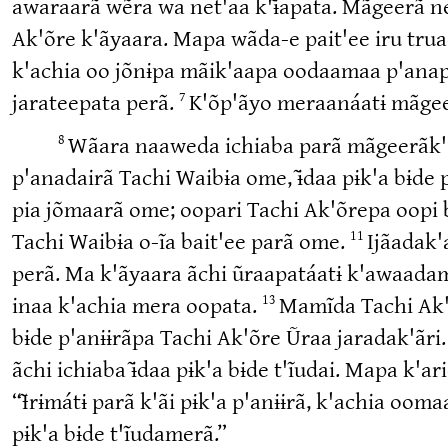
awaraarã wẽra wa net'aa k'ɨ̃apata. Mãgeerã ne-i
Ak'õre k'ãyaara. Mapa wãda-e pait'ee iru tru
k'achia oo jõnɨpa mãik'aapa oodaamaa p'anap
jarateepata perã.
K'õp'ãyo meraanáatɨ mãge
7
Wãara naaweda ichiaba parã mãgeerãk'a 
8
p'anadairã Tachi Waibɨa ome, ɨ̃daa pɨk'a bɨde
pia jõmaarã ome; oopari Tachi Ak'õrepa oopi b
Tachi Waibɨa o-ĩa bait'ee parã ome.
Ijãadak'
11
perã. Ma k'ãyaara ãchi ũraapatáatɨ k'awaadam
inaa k'achia mera oopata.
Mamĩda Tachi Ak'õ
13
bɨde p'anɨɨrãpa Tachi Ak'õre Ũraa jaradak'ãri
ãchi ichiaba ɨ̃daa pɨk'a bɨde t'ĩudai. Mapa k'ari
“Ɨ̃rɨmátɨ parã k'ãi pɨk'a p'anɨɨrã, k'achia ooma
pɨk'a bɨde t'ĩudamerã.”