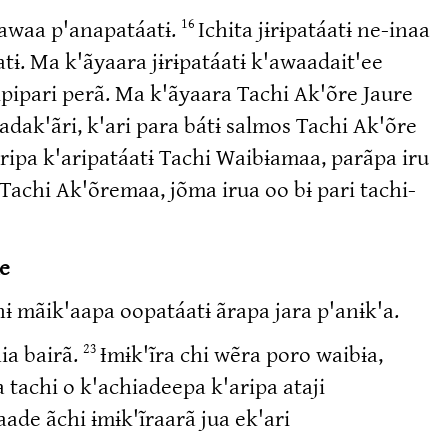
k'awaa p'anapatáatɨ.
Ichita jɨrɨpatáatɨ ne-inaa
16
tɨ. Ma k'ãyaara jɨrɨpatáatɨ k'awaadait'ee
ipipari perã. Ma k'ãyaara Tachi Ak'õre Jaure
dak'ãri, k'ari para bátɨ salmos Tachi Ak'õre
ãripa k'aripatáatɨ Tachi Waibɨamaa, parãpa iru
 Tachi Ak'õremaa, jõma irua oo bɨ pari tachi-
me
nɨ mãik'aapa oopatáatɨ ãrapa jara p'anɨk'a.
ia bairã.
Ɨmɨk'ĩra chi wẽra poro waibɨa,
23
a tachi o k'achiadeepa k'aripa ataji
ade ãchi ɨmɨk'ĩraarã jua ek'ari