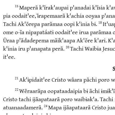
Maperã k'ĩrak'aupai p'anadai k'ĩsia k'a
15
pia oodait'ee, ɨ̃rapemaarã k'achia ooyaa p'an
Tachi Ak'õrepa parãmaa oopi k'inia bɨ.
It'ua
18
ome o-ĩa nipapatáatɨ oodait'ee irua parãmaa o
Ũraa p'ãdadepema mãik'aapa Ak'õre k'ari. K'ar
k'inia iru p'anapata perã.
Tachi Waibɨa Jesuc
20
it'ee.
S
Ak'ɨpidait'ee Cristo wãara pãchi poro w
21
Wẽraarãpa oopataadaipia bɨ ãchi ɨmɨk'ĩ
22
Cristo tachi ijãapataarã poro waibɨak'a. Tachi i
atuanaadamerã.
Mapa ijãapataarã Cristo jua
24