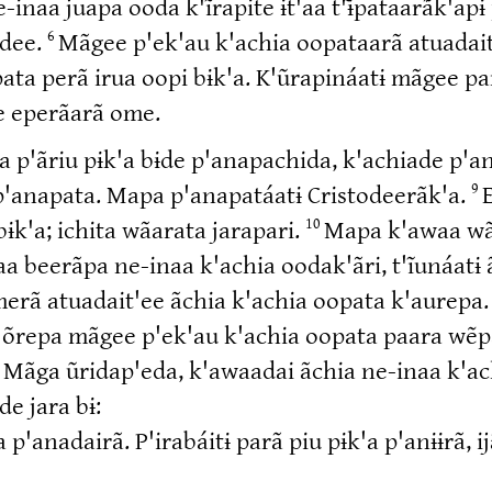
naa juapa ooda k'ĩrapite ɨt'aa t'ɨ̃pataarã́k'apɨ
adee.
Mãgee p'ek'au k'achia oopataarã atuadait
6
ata perã irua oopi bɨk'a. K'ũrapináatɨ mãgee p
e eperãarã ome.
p'ãriu pɨk'a bɨde p'anapachida, k'achiade p'an
 p'anapata. Mapa p'anapatáatɨ Cristodeerãk'a.
E
9
ɨk'a; ichita wãarata jarapari.
Mapa k'awaa wãk
10
aa beerãpa ne-inaa k'achia oodak'ãri, t'ĩunáatɨ 
erã atuadait'ee ãchia k'achia oopata k'aurepa
repa mãgee p'ek'au k'achia oopata paara wẽpapi
. Mãga ũridap'eda, k'awaadai ãchia ne-inaa k'a
de jara bɨ:
a p'anadairã. P'irabáitɨ parã piu pɨk'a p'anɨɨrã, i