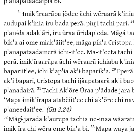
p'anapataadaipia bɨ.
Ɨmɨk'ĩraarãpa jõdee ãchi wẽraarã k'inia 
25
audupai k'inia iru bada perã, piuji tachi pari.
2
p'anɨda adak'ãri, iru ũraa ũridap'eda. Mãgá tac
bɨk'a aɨ ome miak'ãiit'ee, mãga pɨk'a Cristopa 
p'anapataadamerã ichi-it'ee. Ma-it'eeta tachi 
perã, ɨmɨk'ĩraarãpa ãchi wẽraarã ichiaba k'inia
bapariit'ee, ichi k'ap'ɨa ak'ɨ baparik'a.
Eperã 
29
ak'ɨ bapari, Cristopa tachi ijãapataarã ak'ɨ bap
p'anadairã.
Tachi Ak'õre Ũraa p'ãdade jara b
31
‘Mapa ɨmɨk'ĩrapa atabëiit'ee chi ak'õre chi 
p'aneedait'ee.’
(Gn 2.24)
Mãgɨ́ jarada k'aurepa tachia ne-inaa wãarat
32
ɨmɨk'ĩra chi wẽra ome bɨk'a bɨ.
Mapa waya jara
33