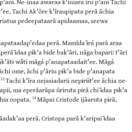
 p'anɨ. Ne-inaa awaraa k'iniara iru p'anɨ Tachi
'ee, Tachi Ak'õre k'ĩraupipata perã ãchia
ariatua pedeepataarã apidaamaa, seewa
apataadap'edaa perã. Mamĩda ɨ̃rá parã araa
perã ɨ̃daa pɨk'a bɨde bak'ãri, nãga bapari: t'ãri
'ãtɨ wã́tɨ mãgá p'anapataadait'ee. Mãgá
ãchi ome, ãchi p'ãriu pɨk'a bɨde p'anapata
.
Tachi k'ĩra nejasiadarii nepɨrɨit'ee ãchia ne-
12
i, ma eperãarãpa ũriruta pɨrã chi ɨ̃daa pɨk'a
chia oopata.
Mãpai Cristode ijãaruta pɨrã,
14
jãadak'aa perã. Cristopa parã k'aripai ɨ̃daa