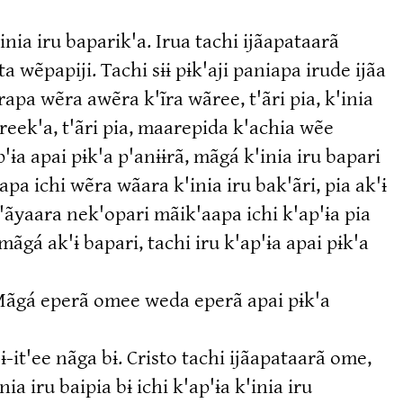
nia iru baparik'a. Irua tachi ijãapataarã
 wẽpapiji. Tachi sɨɨ pɨk'aji paniapa irude ijãa
rapa wẽra awẽra k'ĩra wãree, t'ãri pia, k'inia
ãreek'a, t'ãri pia, maarepida k'achia wẽe
p'ɨa apai pɨk'a p'anɨɨrã, mãgá k'inia iru bapari
apa ichi wẽra wãara k'inia iru bak'ãri, pia ak'ɨ
'ãyaara nek'opari mãik'aapa ichi k'ap'ɨa pia
ãgá ak'ɨ bapari, tachi iru k'ap'ɨa apai pɨk'a
 Mãgá eperã omee weda eperã apai pɨk'a
it'ee nãga bɨ. Cristo tachi ijãapataarã ome,
a iru baipia bɨ ichi k'ap'ɨa k'inia iru