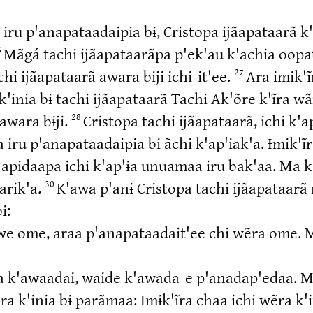
iru p'anapataadaipia bɨ, Cristopa ijãapataarã k'i
Mãgá tachi ijãapataarãpa p'ek'au k'achia oopata
6
hi ijãapataarã awara bɨji ichi-it'ee.
Ara ɨmɨk'ĩ
27
k'inia bɨ tachi ijãapataarã Tachi Ak'õre k'ĩra w
awara bɨji.
Cristopa tachi ijãapataarã, ichi k'a
28
 iru p'anapataadaipia bɨ ãchi k'ap'ɨak'a. Ɨmɨk'ĩr
apidaapa ichi k'ap'ɨa unuamaa iru bak'aa. Ma k
arik'a.
K'awa p'anɨ Cristopa tachi ijãapataarã m
30
ɨ:
nawe ome, araa p'anapataadait'ee chi wẽra ome.
a k'awaadai, waide k'awada-e p'anadap'edaa. Mɨ-
 k'inia bɨ parãmaa: Ɨmɨk'ĩra chaa ichi wẽra k'ini