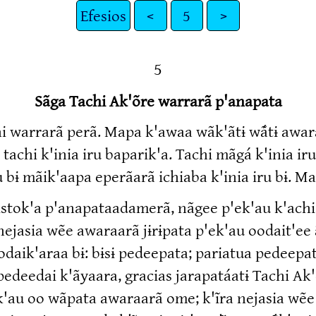
Efesios
<
5
>
5
Sãga Tachi Ak'õre warrarã p'anapata
hi warrarã perã. Mapa k'awaa wãk'ãtɨ wã́tɨ awaraa
tachi k'inia iru baparik'a. Tachi mãgá k'inia iru 
ru bɨ mãik'aapa eperãarã ichiaba k'inia iru bɨ. M
stok'a p'anapataadamerã, nãgee p'ek'au k'achia
nejasia wẽe awaraarã jɨrɨpata p'ek'au oodait'ee
daik'araa bɨ: bɨsɨ pedeepata; pariatua pedeepa
edeedai k'ãyaara, gracias jarapatáatɨ Tachi A
k'au oo wãpata awaraarã ome; k'ĩra nejasia wẽe 