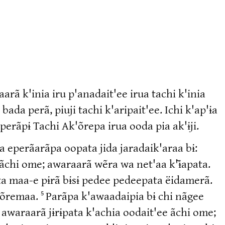
rã k'inia iru p'anadait'ee irua tachi k'inia
bada perã, piuji tachi k'aripait'ee. Ichi k'ap'ɨa
aperãpɨ Tachi Ak'õrepa irua ooda pia ak'ɨji.
 eperãarãpa oopata jida jaradaik'araa bɨ:
 ãchi ome; awaraarã wẽra wa net'aa k'ɨ̃apata.
ta maa-e pɨrã bɨsɨ pedee pedeepata ëidamerã.
k'õremaa.
Parãpa k'awaadaipia bɨ chi nãgee
5
awaraarã jɨrɨpata k'achia oodait'ee ãchi ome;