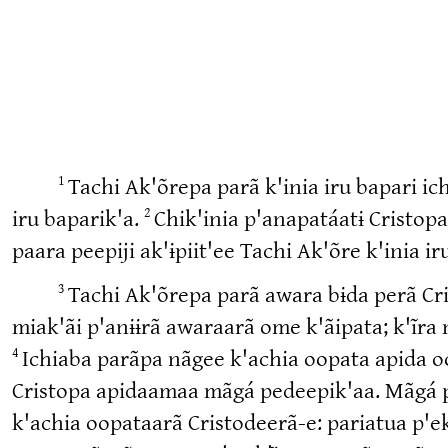
Tachi Ak'õrepa parã k'inia iru bapari ic
1
iru baparik'a.
Chik'inia p'anapatáatɨ Cristopa 
2
paara peepiji ak'ɨpiit'ee Tachi Ak'õre k'inia i
Tachi Ak'õrepa parã awara bɨda perã Cri
3
miak'ãi p'anɨɨrã awaraarã ome k'ãipata; k'ĩra 
Ichiaba parãpa nãgee k'achia oopata apida oo
4
Cristopa apidaamaa mãgá pedeepik'aa. Mãgá p
k'achia oopataarã Cristodeerã-e: pariatua p'e