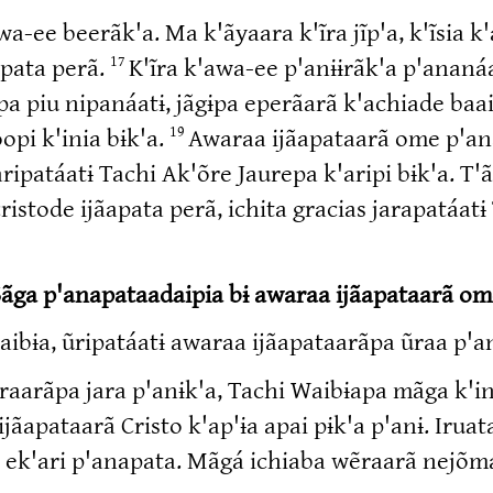
wa-ee beerãk'a. Ma k'ãyaara k'ĩra jĩp'a, k'ĩsia 
apata perã.
K'ĩra k'awa-ee p'anɨɨrãk'a p'ananáa
17
pa piu nipanáatɨ, jãgɨpa eperãarã k'achiade baa
opi k'inia bɨk'a.
Awaraa ijãapataarã ome p'ana
19
ipatáatɨ Tachi Ak'õre Jaurepa k'aripi bɨk'a. T'
ristode ijãapata perã, ichita gracias jarapatáatɨ
ãga p'anapataadaipia bɨ awaraa ijãapataarã o
aibɨa, ũripatáatɨ awaraa ijãapataarãpa ũraa p'a
raarãpa jara p'anɨk'a, Tachi Waibɨapa mãga k'in
jãapataarã Cristo k'ap'ɨa apai pɨk'a p'anɨ. Iruat
 ek'ari p'anapata. Mãgá ichiaba wẽraarã nejõma